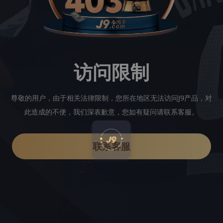
访问限制
尊敬的用户，由于相关法律限制，您所在地区无法访问J9产品，对
此造成的不便，我们深表歉意，您如有疑问请联系客服。
联系客服