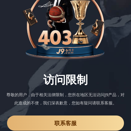
访问限制
尊敬的用户，由于相关法律限制，您所在地区无法访问J9产品，对
此造成的不便，我们深表歉意，您如有疑问请联系客服。
联系客服