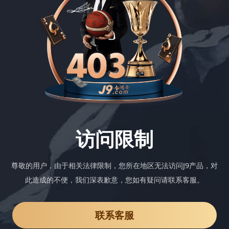
访问限制
尊敬的用户，由于相关法律限制，您所在地区无法访问J9产品，对
此造成的不便，我们深表歉意，您如有疑问请联系客服。
联系客服