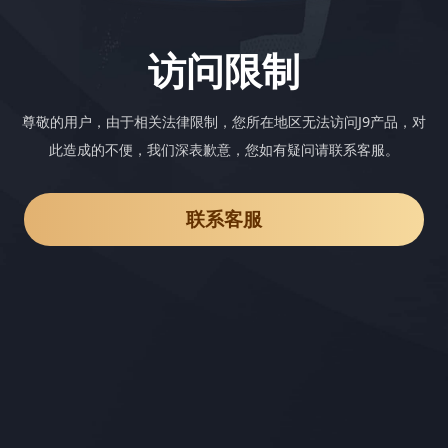
访问限制
尊敬的用户，由于相关法律限制，您所在地区无法访问J9产品，对
此造成的不便，我们深表歉意，您如有疑问请联系客服。
联系客服