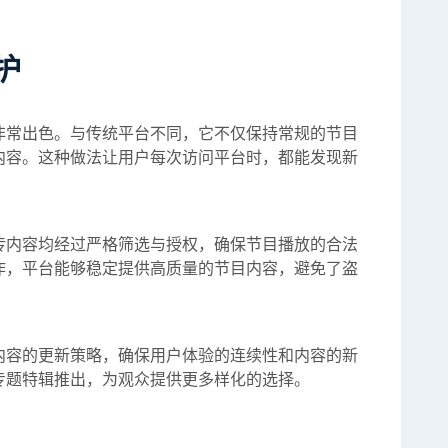
护
非常出色。与传统平台不同，它不仅保持常规的节目
内容。这种做法让用户每次访问平台时，都能发现新
传内容均经过严格筛选与授权，确保节目播放的合法
作，平台能够稳定提供高质量的节目内容，避免了盗
内容的更新策略，确保用户体验的连续性和内容的新
专题特辑推出，为观众提供更多样化的选择。