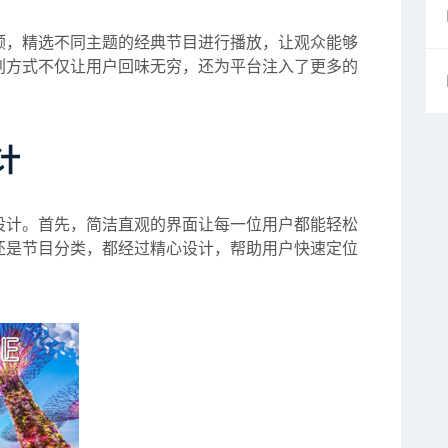
顾，精选不同主题的经典节目进行播放，让观众能够
划方式不仅让用户回味无穷，还为平台注入了更多的
计
设计。首先，简洁直观的界面让每一位用户都能轻松
还是节目分类，都经过精心设计，帮助用户快速定位