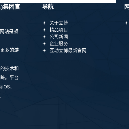
es)集团官
导航
关于立博
精品项目
官方网站是颇
公司新闻
公
企业服务
研究更多的游
互动立博最新官网
先进的技术和
青睐。平台
iOS、
。