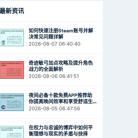
最新资讯
如何快速注册Steam账号并解
决常见问题详解
2026-08-07 06:40:40
奇迹敏弓加点攻略及提升角色
战力的全面解析
2026-08-06 06:41:51
夜间必备十款免费APP推荐助
你提高晚间效率和享受舒适生
活
2026-08-05 06:47:56
在权力与忠诚的博弈中如何平
衡理想与现实的矛盾与抉择