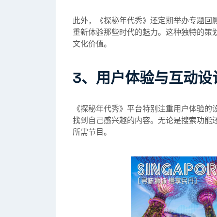
此外，《探秘年代秀》还定期举办专题回
重新体验那些时代的魅力。这种独特的策
文化价值。
3、用户体验与互动设
《探秘年代秀》平台特别注重用户体验的
找到自己感兴趣的内容。无论是搜索功能
所需节目。