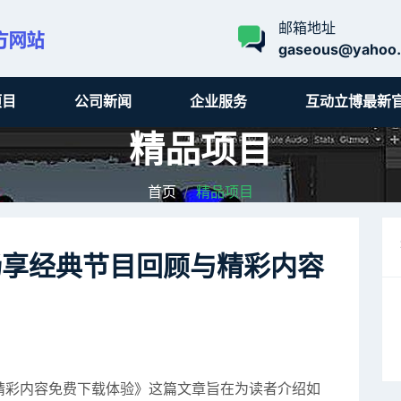
邮箱地址
gaseous@yahoo
项目
公司新闻
企业服务
互动立博最新
精品项目
首页
精品项目
畅享经典节目回顾与精彩内容
精彩内容免费下载体验》这篇文章旨在为读者介绍如