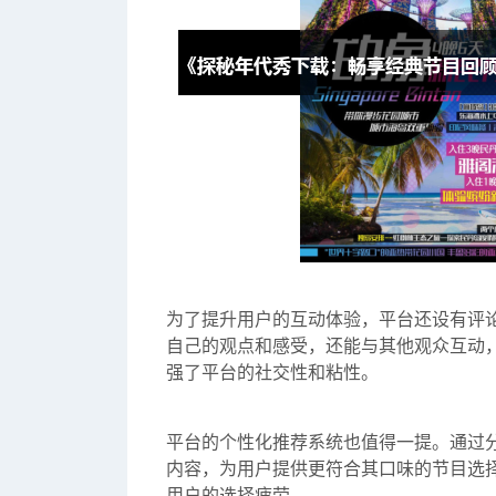
为了提升用户的互动体验，平台还设有评
自己的观点和感受，还能与其他观众互动
强了平台的社交性和粘性。
平台的个性化推荐系统也值得一提。通过
内容，为用户提供更符合其口味的节目选
用户的选择疲劳。