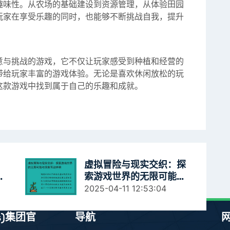
趣味性。从农场的基础建设到资源管理，从体验田园
玩家在享受乐趣的同时，也能够不断挑战自我，提升
意与挑战的游戏，它不仅让玩家感受到种植和经营的
带给玩家丰富的游戏体验。无论是喜欢休闲放松的玩
这款游戏中找到属于自己的乐趣和成就。
：
虚拟冒险与现实交织：探
屿
索游戏世界的无限可能与
宝
深度互动体验
2025-04-11 12:53:04
es)集团官
导航