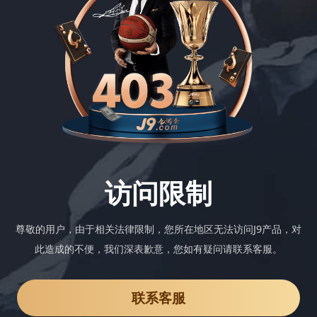
访问限制
尊敬的用户，由于相关法律限制，您所在地区无法访问J9产品，对
此造成的不便，我们深表歉意，您如有疑问请联系客服。
联系客服